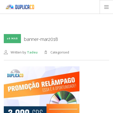
QUEM SOMOS
PRODUTOS
DESIGN
banner-mar2018
16 MAR
TEMPLATES
Written by
Tadeu
Categorised
CONTATOS