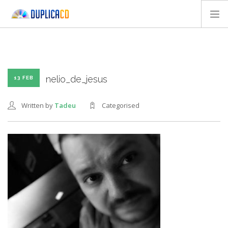
QUEM SOMOS
PRODUTOS
DESIGN
nelio_de_jesus
13 FEB
TEMPLATES
Written by
Tadeu
Categorised
CONTATOS