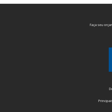
Faça seu orç
D
Principa